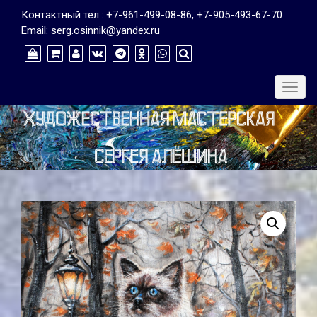
Контактный тел.: +7-961-499-08-86, +7-905-493-67-70
Email: serg.osinnik@yandex.ru
Togg
navig