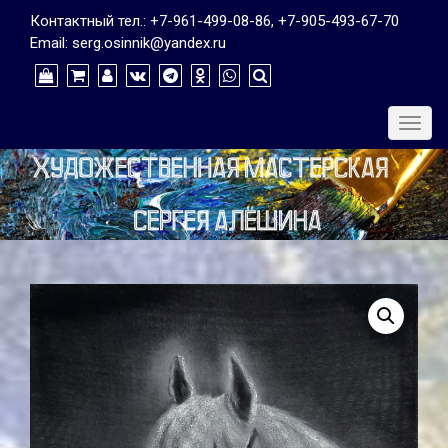
Контактный тел.: +7-961-499-08-86, +7-905-493-67-70
Email: serg.osinnik@yandex.ru
Togg
navig