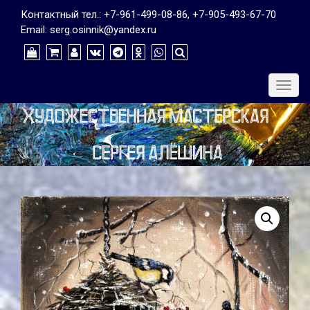
Контактный тел.: +7-961-499-08-86, +7-905-493-67-70
Email: serg.osinnik@yandex.ru
Togg
navig