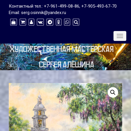
Контактный тел.: +7-961-499-08-86, +7-905-493-67-70
Email: serg.osinnik@yandex.ru
Togg
navig