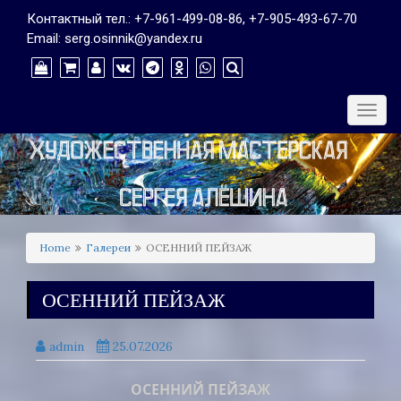
Контактный тел.: +7-961-499-08-86, +7-905-493-67-70
Email: serg.osinnik@yandex.ru
Togg
navig
Home
Галереи
ОСЕННИЙ ПЕЙЗАЖ
ОСЕННИЙ ПЕЙЗАЖ
admin
25.07.2026
ОСЕННИЙ ПЕЙЗАЖ